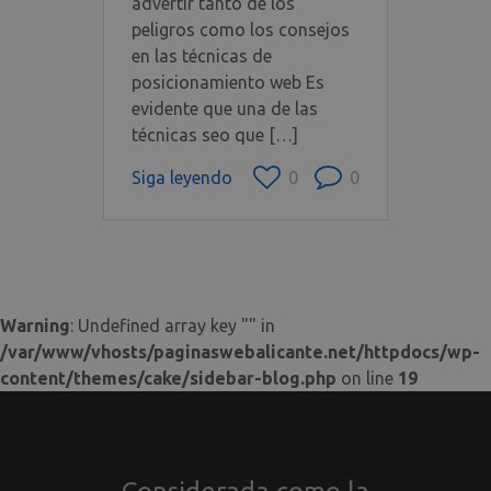
advertir tanto de los
peligros como los consejos
en las técnicas de
posicionamiento web Es
evidente que una de las
técnicas seo que […]
Siga leyendo
0
0
Nombre
Dominio
Vencimiento
Descr
Nombre
Dominio
Vencimiento
Descripc
_GRECAPTCHA
.google.com
6 meses
Nombre
Dominio
Vencimiento
Descripci
__smToken
paginaswebalicante.net
1 año
Sumo
Warning
: Undefined array key "" in
__smVID
paginaswebalicante.net
1 mes
establec
__utma
.paginaswebalicante.net
2 años
Esta es un
Nombre
Dominio
Vencimiento
Descri
esta coo
las cuatro
/var/www/vhosts/paginaswebalicante.net/httpdocs/wp-
csv
.reddit.com
2 años
para
cookies
YSC
.youtube.com
Session
YouTu
verificar 
principale
content/themes/cake/sidebar-blog.php
on line
19
estable
el usuar
establecid
esta co
final ha
el servicio
para
iniciado
Google Ana
rastrear
sesión o
que permit
vistas 
no.
propietari
videos
sitios web
incrust
rastrear el