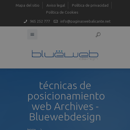
Mapa del sitio
Aviso legal
Política de privacidad
Política de Cookies
965 252 777
info@paginaswebalicante.net
técnicas de
posicionamiento
web Archives -
Bluewebdesign
Inicio