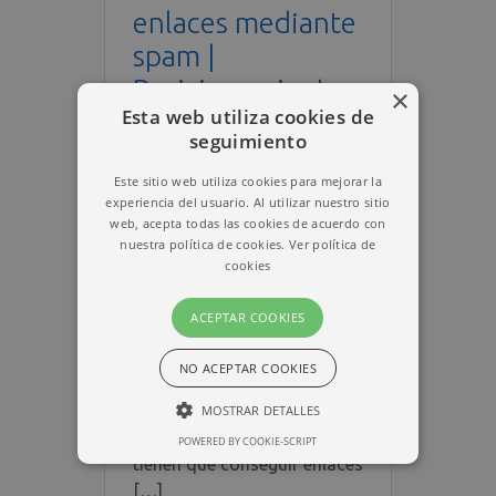
enlaces mediante
spam |
Posicionamiento
×
Esta web utiliza cookies de
web Alicante
seguimiento
Por
Bluewebdesign
Este sitio web utiliza cookies para mejorar la
En
Páginas web Alicante
,
experiencia del usuario. Al utilizar nuestro sitio
Posicionamiento web
web, acepta todas las cookies de acuerdo con
24 noviembre, 2012
nuestra política de cookies.
Ver política de
cookies
¿Te gustaría eliminar los
ACEPTAR COOKIES
enlaces spam? Todos
estamos de acuerdo que
NO ACEPTAR COOKIES
para obtener resultados de
posicionamiento web en
MOSTRAR DETALLES
motores de búsqueda, se
POWERED BY COOKIE-SCRIPT
ESTRICTAMENTE NECESARIAS
tienen que conseguir enlaces
[…]