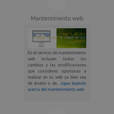
la funcionalidad central del sitio web, como el
inicio de sesión del usuario y la administración
de la cuenta. El sitio web no puede utilizarse
correctamente sin las cookies estrictamente
Mantenimiento web
necesarias.
Nombre
Dominio
Vencimiento
CookieScriptConsent
.paginaswebalicante.net
1 mes
En el servicio de mantenimiento
web incluyen todos los
cambios y las modificaciones
que consideres oportunas a
realizar en tu web ya bien sea
de diseño o de...
sigue leyendo
acerca del mantenimiento web
.
Nombre
Dominio
Vencimiento
Descr