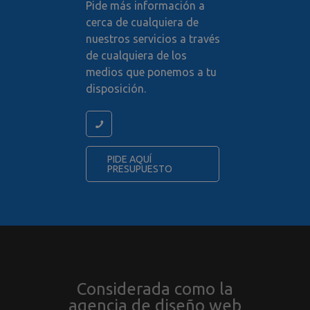
tecnología
Pide más información a
diferente 
cerca de cualquiera de
configura 
cookie.
nuestros servicios a través
__utmz
.paginaswebalicante.net
6 meses 2
Esta es un
de cualquiera de los
días
las cuatro
medios que ponemos a tu
cookies
principale
disposición.
establecid
el servicio
Google Ana
que permit
propietari
sitios web
realizar un
PIDE AQUÍ
seguimient
PRESUPUESTO
comporta
de los visi
y medir el
rendimient
sitio. Esta
identifica l
fuente de 
al sitio, po
que Googl
Analytics 
indicar a l
propietari
Considerada como la
sitio de d
provienen 
agencia de diseño web
visitantes