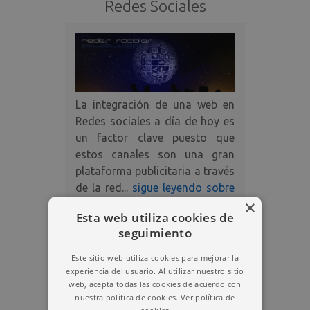
Redes Sociales
La integración de una web en
Redes sociales a día de hoy es
un factor clave puesto que
estos canales son una gran
plataforma publicitaria a través
de la red...
sigue leyendo sobre
×
redes sociales
.
Esta web utiliza cookies de
seguimiento
Este sitio web utiliza cookies para mejorar la
experiencia del usuario. Al utilizar nuestro sitio
web, acepta todas las cookies de acuerdo con
nuestra política de cookies.
Ver política de