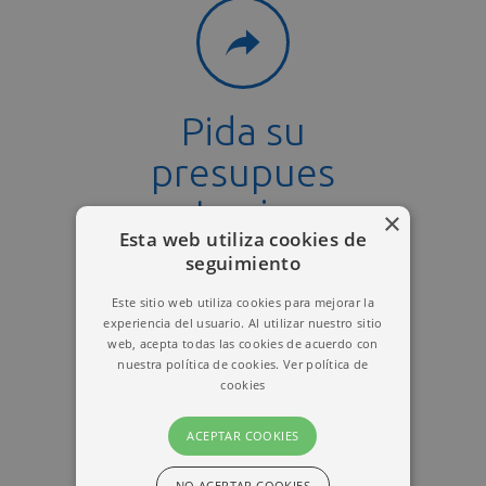
Pida su
presupues
to sin
×
Esta web utiliza cookies de
compromi
seguimiento
so
Este sitio web utiliza cookies para mejorar la
experiencia del usuario. Al utilizar nuestro sitio
web, acepta todas las cookies de acuerdo con
Si usted tiene una
nuestra política de cookies.
Ver política de
empresa y no
cookies
dispone de página
web para la misma,
ACEPTAR COOKIES
solicite su
presupuesto sin
NO ACEPTAR COOKIES