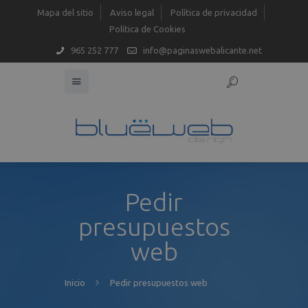
Mapa del sitio
Aviso legal
Política de privacidad
Política de Cookies
965 252 777
info@paginaswebalicante.net
Pedir
presupuestos
web
Inicio
Pedir presupuestos web