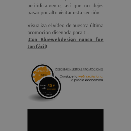
regresan.
periódicamente, así que no dejes
Cuando la
Google Ana
pasar por alto visitar esta sección.
esta es si
una cooki
sesión que
Visualiza el vídeo de nuestra última
destruye 
promoción diseñada para ti...
el usuario 
su navega
¡
Con Bluewebdesign nunca fue
Por lo tant
cuando se
tan fácil
!
considera
cookie
persistente
probable 
trate de u
tecnología
diferente 
configura 
cookie.
__utmz
.paginaswebalicante.net
6 meses 2
Esta es un
días
las cuatro
cookies
principale
establecid
el servicio
Google Ana
que permit
propietari
sitios web
realizar un