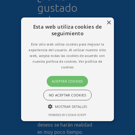
gustado
este
×
Esta web utiliza cookies de
proyecto?
seguimiento
Este sitio web utiliza cookies para mejorar la
experiencia del usuario. Al utilizar nuestro sitio
¿Te ha gustado la web de
web, acepta todas las cookies de acuerdo con
Exotic Mayan Tours? ¿Te
nuestra política de cookies.
Ver política de
gustaría tener una una web
cookies
similar a esta?. Eso es
cuestión de una simple
ACEPTAR COOKIES
llamada telefónica o el
NO ACEPTAR COOKIES
simple hecho de rellenar
nuestro formulario de
MOSTRAR DETALLES
contacto transmitiéndonos
POWERED BY COOKIE-SCRIPT
tus necesidades y tus
ESTRICTAMENTE NECESARIAS
deseos se harán realidad
RENDIMIENTO
ORIENTACIÓN
en muy poco tiempo.