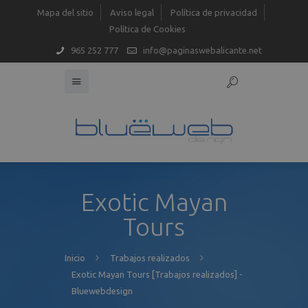
Mapa del sitio
Aviso legal
Política de privacidad
Política de Cookies
965 252 777
info@paginaswebalicante.net
Exotic Mayan
Tours
Inicio
Trabajos realizados
Exotic Mayan Tours [Trabajos realizados] -
Bluewebdesign