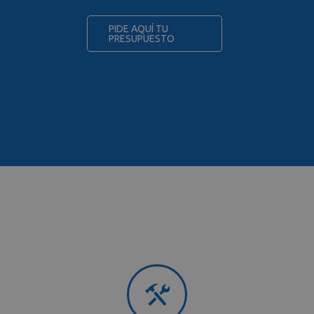
FUNCIONALIDAD
SIN CLASIFICAR
PIDE AQUÍ TU
PRESUPUESTO
Estrictamente necesarias
Rendimiento
Orientación
Funcionalidad
Sin clasificar
Las cookies estrictamente necesarias permiten
la funcionalidad central del sitio web, como el
inicio de sesión del usuario y la administración
de la cuenta. El sitio web no puede utilizarse
correctamente sin las cookies estrictamente
necesarias.
Nombre
Dominio
Vencimiento
CookieScriptConsent
.paginaswebalicante.net
1 mes